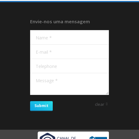
Envie-nos uma mensagem
Name *
E-mail *
Telephone
Message *
clear
Submit