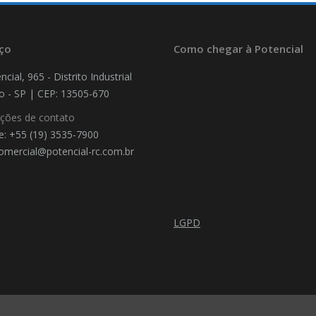
ço
Como chegar à Potencial
ncial, 965 - Distrito Industrial
ro - SP | CEP: 13505-670
ções de contato
e: +55 (19) 3535-7900
comercial@potencial-rc.com.br
on:
LGPD