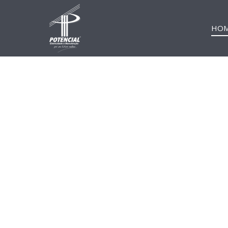
HO
Ve
Subestações de
Energia
Montagem,
manutenção
preventiva, corretiva e
paradas programadas
em subestações,
transformadores de