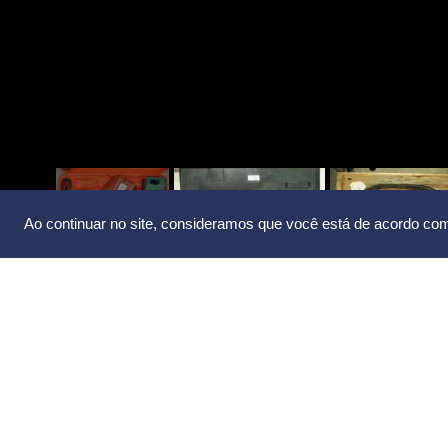
Ao continuar no site, consideramos que você está de acordo c
Todos equipamentos que realizam movimentação, 
elétrica ou ambientes de alta responsabilidade estã
por falha mecânica pode ocasionar altos custos, e
custos onde o equipamento está atuando.
Em processos de alta complexidade praticamente n