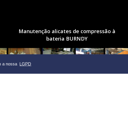
Manutenção alicates de compressão à
bateria BURNDY
om a nossa
LGPD
elevação de cargas ou pessoas, atuação em redes de energia
o sujeitos à falha. A indisponibilidade ou interrupção de operaçã
 a pronta correção da falha no processo é uma remediação dos
ão existe tolerância à interrupção. O acompanhamento e a