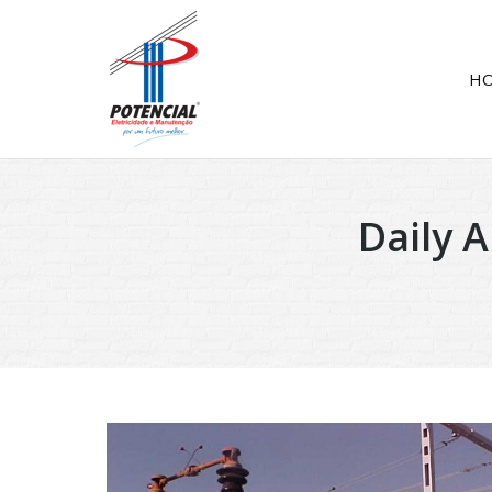
H
Daily 
You are here: